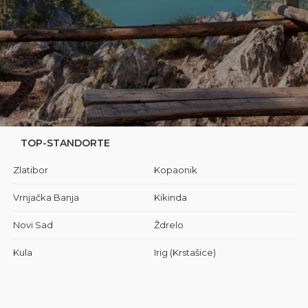
TOP-STANDORTE
Zlatibor
Kopaonik
Vrnjačka Banja
Kikinda
Novi Sad
Ždrelo
Kula
Irig (Krstašice)