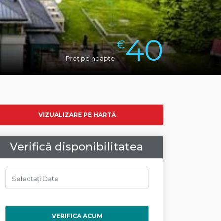
40
€
Preț pe noapte
VIZUALIZARE PE HARTĂ
Verifică disponibilitatea
VERIFICA ACUM