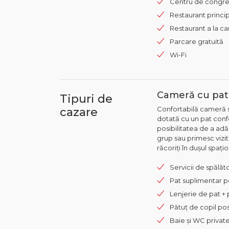
Centru de congr
Restaurant princi
Restaurant a la ca
Parcare gratuită
Wi-Fi
Cameră cu pat 
Tipuri de
Confortabilă cameră s
cazare
dotată cu un pat conf
posibilitatea de a ad
grup sau primesc vizit
răcoriți în dușul spațio
Servicii de spălăto
Pat suplimentar po
Lenjerie de pat +
Pătuț de copil pos
Baie și WC privat