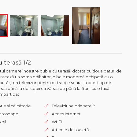
 terasă 1/2
tul camerei noastre duble cu terasă, dotată cu două paturi de
antează un somn odihnitor, o baie modernă echipată cu o
ntă și un televizor pentru distracție seara. În acest tip de
sta până la doi copii cu vârsta de până la 6 ani cu o taxă
împart pat
rie și călcătorie
Televiziune prin satelit
 prosoape
Acces Internet
ibil
Wi-Fi
Articole de toaletă