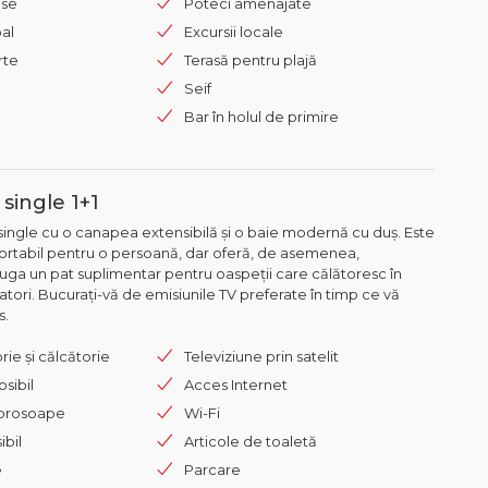
ese
Poteci amenajate
pal
Excursii locale
rte
Terasă pentru plajă
Seif
Bar în holul de primire
single 1+1
ingle cu o canapea extensibilă și o baie modernă cu duș. Este
ortabil pentru o persoană, dar oferă, de asemenea,
ăuga un pat suplimentar pentru oaspeții care călătoresc în
atori. Bucurați-vă de emisiunile TV preferate în timp ce vă
s.
rie și călcătorie
Televiziune prin satelit
sibil
Acces Internet
 prosoape
Wi-Fi
ibil
Articole de toaletă
e
Parcare