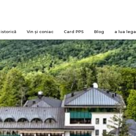
istorică
Vin și coniac
Card PPS
Blog
a lua leg