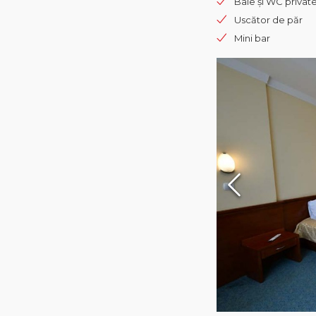
Baie și WC privat
Uscător de păr
Mini bar