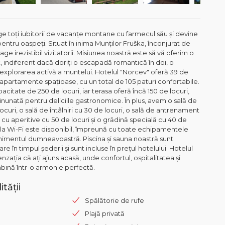
ge toți iubitorii de vacanțe montane cu farmecul său și devine
ntru oaspeți. Situat în inima Munților Fruška, înconjurat de
age irezistibil vizitatorii. Misiunea noastră este să vă oferim o
 indiferent dacă doriți o escapadă romantică în doi, o
 explorarea activă a muntelui. Hotelul "Norcev" oferă 39 de
apartamente spațioase, cu un total de 105 paturi confortabile.
acitate de 250 de locuri, iar terasa oferă încă 150 de locuri,
unată pentru deliciile gastronomice. În plus, avem o sală de
ocuri, o sală de întâlniri cu 30 de locuri, o sală de antrenament
r cu aperitive cu 50 de locuri și o grădină specială cu 40 de
t la Wi-Fi este disponibil, împreună cu toate echipamentele
imentul dumneavoastră. Piscina și sauna noastră sunt
e în timpul șederii și sunt incluse în prețul hotelului. Hotelul
nzația că ați ajuns acasă, unde confortul, ospitalitatea și
mbină într-o armonie perfectă.
tății
Spălătorie de rufe
Plajă privată