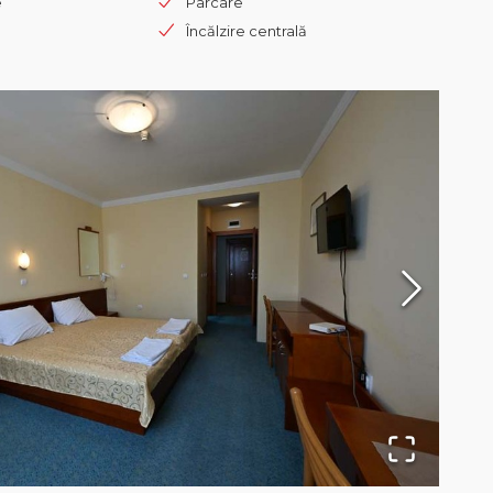
e
Parcare
Încălzire centrală