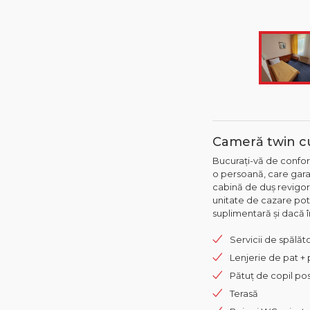
Cameră twin cu
Bucurați-vă de confor
o persoană, care gar
cabină de duș revigora
unitate de cazare pot 
suplimentară și dacă 
Servicii de spălăto
Lenjerie de pat +
Pătuț de copil pos
Terasă