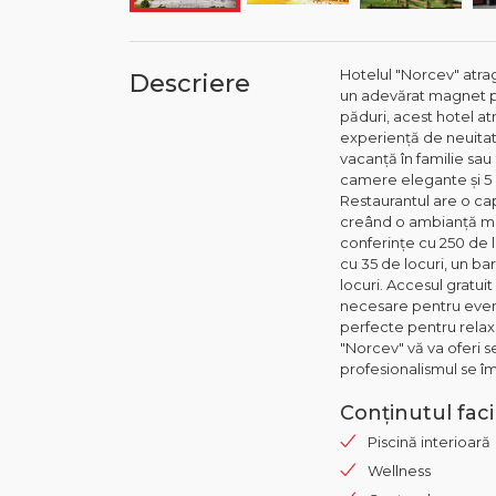
Hotelul "Norcev" atra
Descriere
un adevărat magnet pe
păduri, acest hotel atr
experiență de neuitat,
vacanță în familie sau
camere elegante și 5 
Restaurantul are o cap
creând o ambianță min
conferințe cu 250 de l
cu 35 de locuri, un ba
locuri. Accesul gratui
necesare pentru even
perfecte pentru relaxar
"Norcev" vă va oferi se
profesionalismul se î
Conținutul facili
Piscină interioară
Wellness