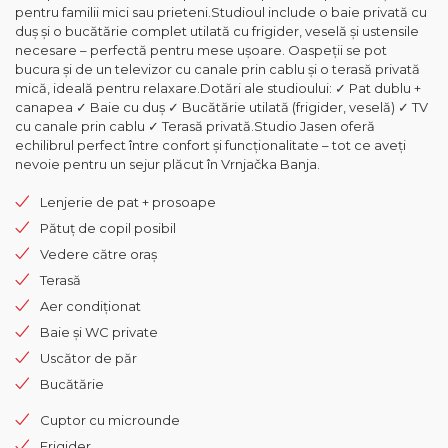
pentru familii mici sau prieteni.Studioul include o baie privată cu
duș și o bucătărie complet utilată cu frigider, veselă și ustensile
necesare – perfectă pentru mese ușoare. Oaspeții se pot
bucura și de un televizor cu canale prin cablu și o terasă privată
mică, ideală pentru relaxare.Dotări ale studioului: ✓ Pat dublu +
canapea ✓ Baie cu duș ✓ Bucătărie utilată (frigider, veselă) ✓ TV
cu canale prin cablu ✓ Terasă privată.Studio Jasen oferă
echilibrul perfect între confort și funcționalitate – tot ce aveți
nevoie pentru un sejur plăcut în Vrnjačka Banja.
Lenjerie de pat + prosoape
Pătuț de copil posibil
Vedere către oraș
Terasă
Aer condiționat
Baie și WC private
Uscător de păr
Bucătărie
Cuptor cu microunde
Frigider