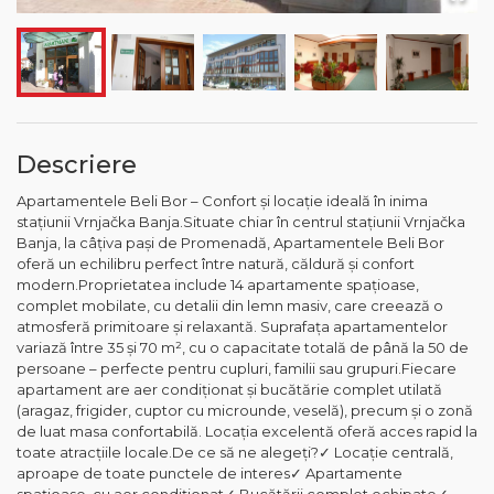
Descriere
Apartamentele Beli Bor – Confort și locație ideală în inima
stațiunii Vrnjačka Banja.Situate chiar în centrul stațiunii Vrnjačka
Banja, la câțiva pași de Promenadă, Apartamentele Beli Bor
oferă un echilibru perfect între natură, căldură și confort
modern.Proprietatea include 14 apartamente spațioase,
complet mobilate, cu detalii din lemn masiv, care creează o
atmosferă primitoare și relaxantă. Suprafața apartamentelor
variază între 35 și 70 m², cu o capacitate totală de până la 50 de
persoane – perfecte pentru cupluri, familii sau grupuri.Fiecare
apartament are aer condiționat și bucătărie complet utilată
(aragaz, frigider, cuptor cu microunde, veselă), precum și o zonă
de luat masa confortabilă. Locația excelentă oferă acces rapid la
toate atracțiile locale.De ce să ne alegeți?✓ Locație centrală,
aproape de toate punctele de interes✓ Apartamente