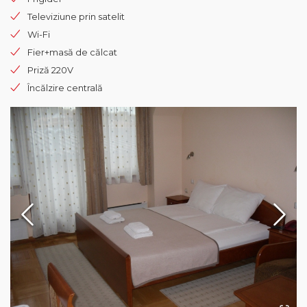
Televiziune prin satelit
Wi-Fi
Fier+masă de călcat
Priză 220V
Încălzire centrală