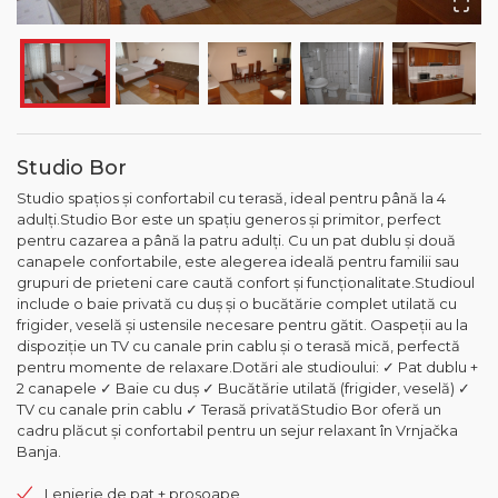
Studio Bor
Studio spațios și confortabil cu terasă, ideal pentru până la 4
adulți.Studio Bor este un spațiu generos și primitor, perfect
pentru cazarea a până la patru adulți. Cu un pat dublu și două
canapele confortabile, este alegerea ideală pentru familii sau
grupuri de prieteni care caută confort și funcționalitate.Studioul
include o baie privată cu duș și o bucătărie complet utilată cu
frigider, veselă și ustensile necesare pentru gătit. Oaspeții au la
dispoziție un TV cu canale prin cablu și o terasă mică, perfectă
pentru momente de relaxare.Dotări ale studioului: ✓ Pat dublu +
2 canapele ✓ Baie cu duș ✓ Bucătărie utilată (frigider, veselă) ✓
TV cu canale prin cablu ✓ Terasă privatăStudio Bor oferă un
cadru plăcut și confortabil pentru un sejur relaxant în Vrnjačka
Banja.
Lenjerie de pat + prosoape