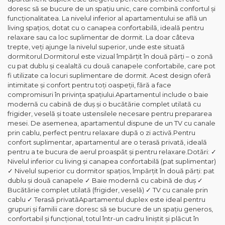
doresc să se bucure de un spațiu unic, care combină confortul și
funcționalitatea. La nivelul inferior al apartamentului se află un
living spațios, dotat cu o canapea confortabilă, ideală pentru
relaxare sau ca loc suplimentar de dormit. La doar câteva
trepte, veți ajunge la nivelul superior, unde este situată
dormitorul.Dormitorul este vizual împărțit în două părți – o zonă
cu pat dublu și cealaltă cu două canapele confortabile, care pot
fi utilizate ca locuri suplimentare de dormit. Acest design oferă
intimitate și confort pentru toți oaspeții, fără a face
compromisuri în privința spațiului.Apartamentul include o baie
modernă cu cabină de duș și o bucătărie complet utilată cu
frigider, veselă și toate ustensilele necesare pentru prepararea
mesei. De asemenea, apartamentul dispune de un TV cu canale
prin cablu, perfect pentru relaxare după o zi activă.Pentru
confort suplimentar, apartamentul are o terasă privată, ideală
pentru a te bucura de aerul proaspăt și pentru relaxare.Dotări: ✓
Nivelul inferior cu living și canapea confortabilă (pat suplimentar)
✓ Nivelul superior cu dormitor spațios, împărțit în două părți: pat
dublu și două canapele ✓ Baie modernă cu cabină de duș ✓
Bucătărie complet utilată (frigider, veselă) ✓ TV cu canale prin
cablu ✓ Terasă privatăApartamentul duplex este ideal pentru
grupuri și familii care doresc să se bucure de un spațiu generos,
confortabil și funcțional, totul într-un cadru liniștit și plăcut în