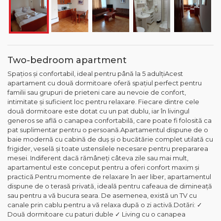
Two-bedroom apartment
Spațios și confortabil, ideal pentru până la 5 adulțiAcest
apartament cu două dormitoare oferă spațiul perfect pentru
familii sau grupuri de prieteni care au nevoie de confort,
intimitate și suficient loc pentru relaxare. Fiecare dintre cele
două dormitoare este dotat cu un pat dublu, iar în livingul
generos se află o canapea confortabilă, care poate fi folosită ca
pat suplimentar pentru o persoană.Apartamentul dispune de o
baie modernă cu cabină de duș și o bucătărie complet utilată cu
frigider, veselă și toate ustensilele necesare pentru prepararea
mesei. Indiferent dacă rămâneți câteva zile sau mai mult,
apartamentul este conceput pentru a oferi confort maxim și
practică.Pentru momente de relaxare în aer liber, apartamentul
dispune de o terasă privată, ideală pentru cafeaua de dimineață
sau pentru a vă bucura seara. De asemenea, există un TV cu
canale prin cablu pentru a vă relaxa după o zi activă.Dotări: ✓
Două dormitoare cu paturi duble ✓ Living cu o canapea