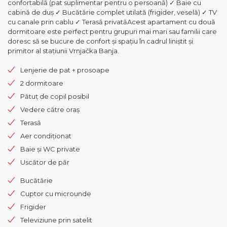
confortabilă (pat suplimentar pentru o persoană) ✓ Baie cu
cabină de duș ✓ Bucătărie complet utilată (frigider, veselă) ✓ TV
cu canale prin cablu ✓ Terasă privatăAcest apartament cu două
dormitoare este perfect pentru grupuri mai mari sau familii care
doresc să se bucure de confort și spațiu în cadrul liniștit și
primitor al stațiunii Vrnjačka Banja.
Lenjerie de pat + prosoape
2 dormitoare
Pătuț de copil posibil
Vedere către oraș
Terasă
Aer condiționat
Baie și WC private
Uscător de păr
Bucătărie
Cuptor cu microunde
Frigider
Televiziune prin satelit