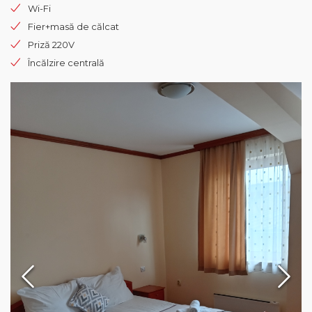
Wi-Fi
Fier+masă de călcat
Priză 220V
Încălzire centrală