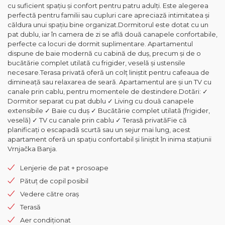
cu suficient spațiu și confort pentru patru adulți. Este alegerea
perfectă pentru familii sau cupluri care apreciază intimitatea și
căldura unui spațiu bine organizat.Dormitorul este dotat cu un
pat dublu, iar în camera de zi se află două canapele confortabile,
perfecte ca locuri de dormit suplimentare. Apartamentul
dispune de baie modernă cu cabină de duș, precum și de o
bucătărie complet utilată cu frigider, veselă și ustensile
necesare.Terasa privată oferă un colț liniștit pentru cafeaua de
dimineață sau relaxarea de seară. Apartamentul are și un TV cu
canale prin cablu, pentru momentele de destindere.Dotări: ✓
Dormitor separat cu pat dublu ✓ Living cu două canapele
extensibile ✓ Baie cu duș ✓ Bucătărie complet utilată (frigider,
veselă) ✓ TV cu canale prin cablu ✓ Terasă privatăFie că
planificați o escapadă scurtă sau un sejur mai lung, acest
apartament oferă un spațiu confortabil și liniștit în inima stațiunii
Vrnjačka Banja.
Lenjerie de pat + prosoape
Pătuț de copil posibil
Vedere către oraș
Terasă
Aer condiționat