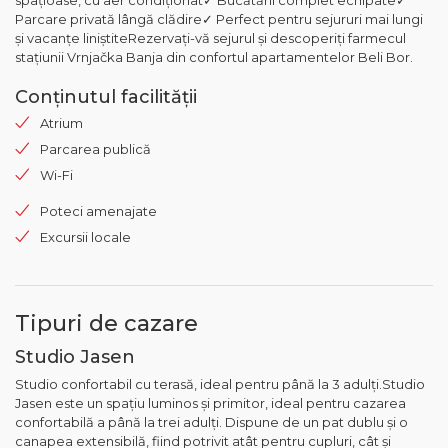
spațioase, cu aer condiționat✓ Bucătării complet echipate✓
Parcare privată lângă clădire✓ Perfect pentru sejururi mai lungi
și vacanțe liniștiteRezervați-vă sejurul și descoperiți farmecul
stațiunii Vrnjačka Banja din confortul apartamentelor Beli Bor.
Conținutul facilității
Atrium
Parcarea publică
Wi-Fi
Poteci amenajate
Excursii locale
Tipuri de cazare
Studio Jasen
Studio confortabil cu terasă, ideal pentru până la 3 adulți.Studio
Jasen este un spațiu luminos și primitor, ideal pentru cazarea
confortabilă a până la trei adulți. Dispune de un pat dublu și o
canapea extensibilă, fiind potrivit atât pentru cupluri, cât și