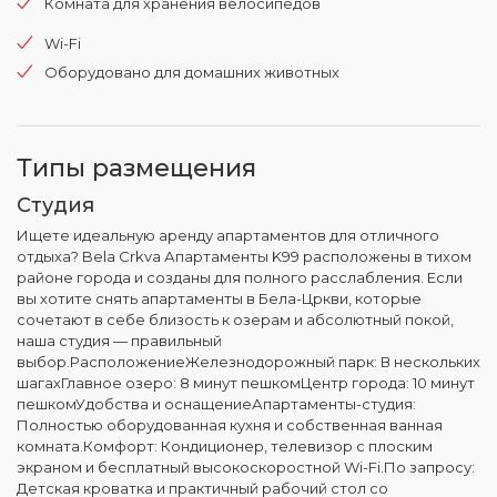
Комната для хранения велосипедов
Wi-Fi
Оборудовано для домашних животных
Типы размещения
Студия
Ищете идеальную аренду апартаментов для отличного
отдыха? Bela Crkva Апартаменты K99 расположены в тихом
районе города и созданы для полного расслабления. Если
вы хотите снять апартаменты в Бела-Цркви, которые
сочетают в себе близость к озерам и абсолютный покой,
наша студия — правильный
выбор.РасположениеЖелезнодорожный парк: В нескольких
шагахГлавное озеро: 8 минут пешкомЦентр города: 10 минут
пешкомУдобства и оснащениеАпартаменты-студия:
Полностью оборудованная кухня и собственная ванная
комната.Комфорт: Кондиционер, телевизор с плоским
экраном и бесплатный высокоскоростной Wi-Fi.По запросу:
Детская кроватка и практичный рабочий стол со