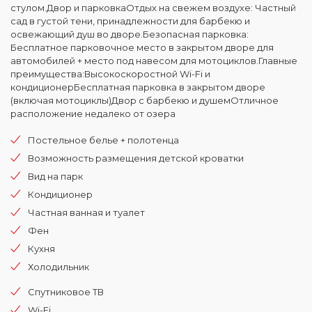
стулом.Двор и парковкаОтдых на свежем воздухе: Частный
сад в густой тени, принадлежности для барбекю и
освежающий душ во дворе.Безопасная парковка:
Бесплатное парковочное место в закрытом дворе для
автомобилей + место под навесом для мотоциклов.Главные
преимущества:Высокоскоростной Wi-Fi и
кондиционерБесплатная парковка в закрытом дворе
(включая мотоциклы)Двор с барбекю и душемОтличное
расположение недалеко от озера
Постельное белье + полотенца
Возможность размещения детской кроватки
Вид на парк
Кондиционер
Частная ванная и туалет
Фен
Кухня
Холодильник
Спутниковое TВ
Wi-Fi