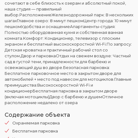
сочетают в себе близость к озерам и абсолютный покой,
наша студия — правильный
выбор.РасположениеЖелезнодорожный парк: В нескольких
шагахГлавное озеро: 8 минут пешкомЦентр города: 10 минут
пешкомУдобства и оснащениеАпартаменты-студия:
Полностью оборудованная кухня и собственная ванная
комната.Комфорт: Кондиционер, телевизор с плоским
экраном и бесплатный высокоскоростной Wi-Fi.По запросу:
Детская кроватка и практичный рабочий стол со
стулом.Двор и парковкаОтдых на свежем воздухе: Частный
сад в густой тени, принадлежности для барбекю и
освежающий душ во дворе.Безопасная парковка:
Бесплатное парковочное место в закрытом дворе для
автомобилей + место под навесом для мотоциклов.Главные
преимущества:Высокоскоростной Wi-Fi и
кондиционерБесплатная парковка в закрытом дворе
(включая мотоциклы)Двор с барбекю и душемОтличное
расположение недалеко от озера
Содержание объекта
Охраняемая парковка
Бесплатная парковка