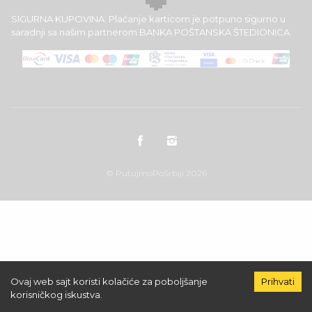
SIGURNA KUPOVINA: Plaćanje karticom je potpuno sigurno u
saradnji sa našim partnerom BANKA POŠTANSKA ŠTEDIONICA.
© PutujmoPoSrbiji 2026
Ovaj web sajt koristi kolačiće za poboljšanje
Prihvati
korisničkog iskustva.