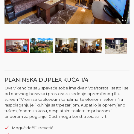
PLANINSKA DUPLEX KUĆA 1/4
Ova vikendica sa 2 spavaće sobe ima dva nivoa/sprata i sastoji se
od dnevnog boravka i prostora za sedenje opremljenog flat-
screen TV-om sa kablovskim kanalima, telefonom i sefom. Na
raspolaganju je i kuhinja sa trpezarijom. Kupatilo je opremljeno
tušem, fenom za kosu, besplatnim toaletnim priborom i
priborom za peglanje. Gosti mogu koristiti terasu i vrt.
Moguć dečiji krevetić