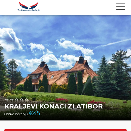
KRALJEVI KONACI ZLATIBOR
€
45
Od/Po noćenju