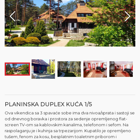
PLANINSKA DUPLEX KUĆA 1/5
Ova vikendica sa 3 spavaće sobe ima dva nivoa/sprata i sastoji se
od dnevnog boravka i prostora za sedenje opremljenog flat-
screen TV-om sa kablovskim kanalima, telefonom i sefom. Na
raspolaganju je i kuhinja sa trpezarijom. Kupatilo je opremljeno
tušem, fenom za kosu, besplatnim toaletnim priborom i