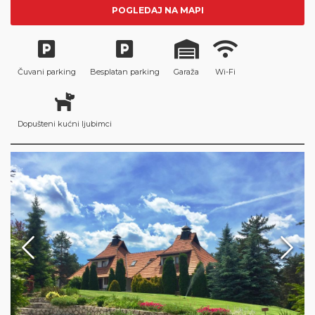
POGLEDAJ NA MAPI
Čuvani parking
Besplatan parking
Garaža
Wi-Fi
Dopušteni kućni ljubimci