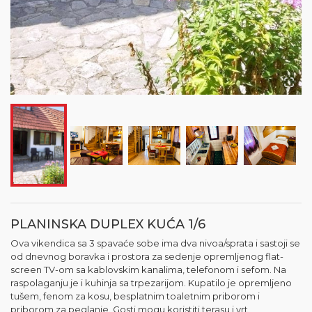
PLANINSKA DUPLEX KUĆA 1/6
Ova vikendica sa 3 spavaće sobe ima dva nivoa/sprata i sastoji se
od dnevnog boravka i prostora za sedenje opremljenog flat-
screen TV-om sa kablovskim kanalima, telefonom i sefom. Na
raspolaganju je i kuhinja sa trpezarijom. Kupatilo je opremljeno
tušem, fenom za kosu, besplatnim toaletnim priborom i
priborom za peglanje. Gosti mogu koristiti terasu i vrt.