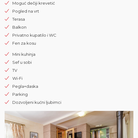
Moguć dečiji krevetić
Pogled na vrt
Terasa
Balkon
Privatno kupatilo i WC
Fen za kosu
Mini kuhinja
Sef u sobi
TV
Wi-Fi
Pegla+daska
Parking
Dozvoljeni kućni ljubimci