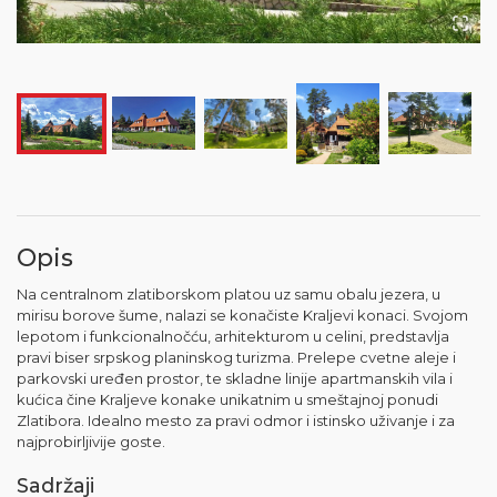
Opis
Na centralnom zlatiborskom platou uz samu obalu jezera, u
mirisu borove šume, nalazi se konačiste Kraljevi konaci. Svojom
lepotom i funkcionalnočću, arhitekturom u celini, predstavlja
pravi biser srpskog planinskog turizma. Prelepe cvetne aleje i
parkovski uređen prostor, te skladne linije apartmanskih vila i
kućica čine Kraljeve konake unikatnim u smeštajnoj ponudi
Zlatibora. Idealno mesto za pravi odmor i istinsko uživanje i za
najprobirljivije goste.
Sadržaji