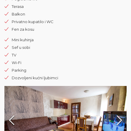
Terasa
Balkon
Privatno kupatilo i WC
Fen za kosu
Mini kuhinja
Sef u sobi
TV
Wi-Fi
Parking
Dozvoljeni kućni ljubimci