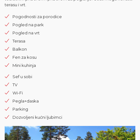
terasu i vrt.
Pogodnosti za porodice
Pogled na park
Pogled na vrt
Terasa
Balkon
Fen za kosu
Mini kuhinja
Sef u sobi
TV
Wi-Fi
Pegla+daska
Parking
Dozvoljeni kućni ljubimci