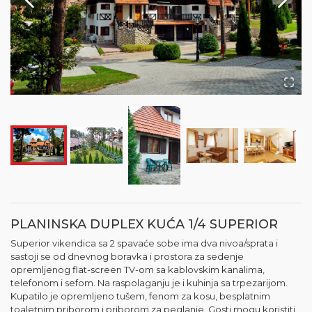
PLANINSKA DUPLEX KUĆA 1/4 SUPERIOR
Superior vikendica sa 2 spavaće sobe ima dva nivoa/sprata i
sastoji se od dnevnog boravka i prostora za sedenje
opremljenog flat-screen TV-om sa kablovskim kanalima,
telefonom i sefom. Na raspolaganju je i kuhinja sa trpezarijom.
Kupatilo je opremljeno tušem, fenom za kosu, besplatnim
toaletnim priborom i priborom za peglanje. Gosti mogu koristiti