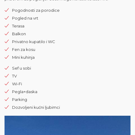
Pogodnosti za porodice
Pogled na vrt
Terasa
Balkon
Privatno kupatilo i WC
Fen za kosu
Mini kuhinja
Sef u sobi
TV
Wi-Fi
Pegla+daska
Parking
Dozvoljeni kućni ljubimci