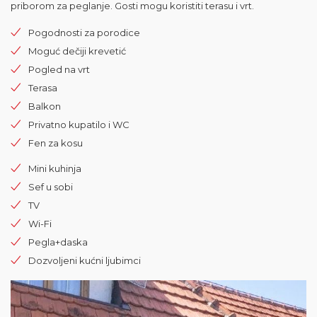
priborom za peglanje. Gosti mogu koristiti terasu i vrt.
Pogodnosti za porodice
Moguć dečiji krevetić
Pogled na vrt
Terasa
Balkon
Privatno kupatilo i WC
Fen za kosu
Mini kuhinja
Sef u sobi
TV
Wi-Fi
Pegla+daska
Dozvoljeni kućni ljubimci