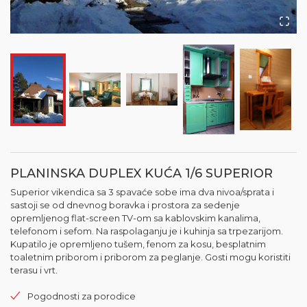
PLANINSKA DUPLEX KUĆA 1/6 SUPERIOR
Superior vikendica sa 3 spavaće sobe ima dva nivoa/sprata i
sastoji se od dnevnog boravka i prostora za sedenje
opremljenog flat-screen TV-om sa kablovskim kanalima,
telefonom i sefom. Na raspolaganju je i kuhinja sa trpezarijom.
Kupatilo je opremljeno tušem, fenom za kosu, besplatnim
toaletnim priborom i priborom za peglanje. Gosti mogu koristiti
terasu i vrt.
Pogodnosti za porodice