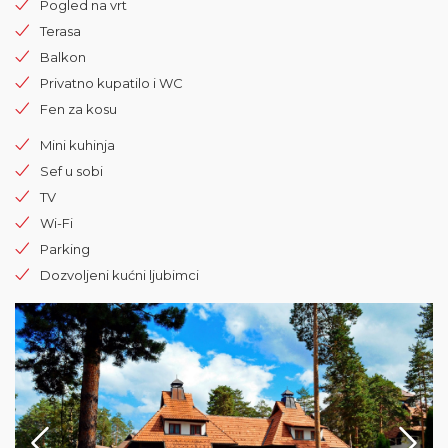
Pogled na vrt
Terasa
Balkon
Privatno kupatilo i WC
Fen za kosu
Mini kuhinja
Sef u sobi
TV
Wi-Fi
Parking
Dozvoljeni kućni ljubimci