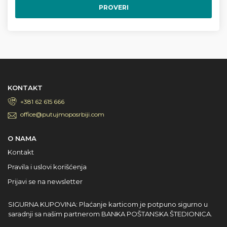
PROVERI
KONTAKT
+381 62 615 666
office@putujmoposrbiji.com
O NAMA
Kontakt
Pravila i uslovi korišćenja
Prijavi se na newsletter
SIGURNA KUPOVINA: Plaćanje karticom je potpuno sigurno u
saradnji sa našim partnerom BANKA POŠTANSKA ŠTEDIONICA.