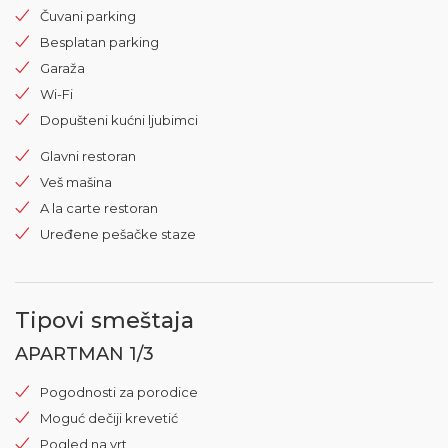
Čuvani parking
Besplatan parking
Garaža
Wi-Fi
Dopušteni kućni ljubimci
Glavni restoran
Veš mašina
A la carte restoran
Uređene pešačke staze
Tipovi smeštaja
APARTMAN 1/3
Pogodnosti za porodice
Moguć dečiji krevetić
Pogled na vrt