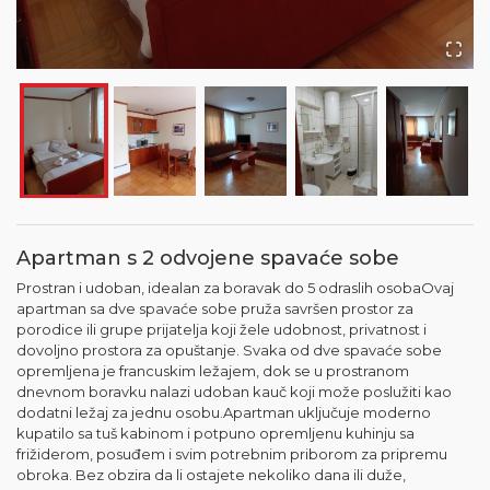
Apartman s 2 odvojene spavaće sobe
Prostran i udoban, idealan za boravak do 5 odraslih osobaOvaj
apartman sa dve spavaće sobe pruža savršen prostor za
porodice ili grupe prijatelja koji žele udobnost, privatnost i
dovoljno prostora za opuštanje. Svaka od dve spavaće sobe
opremljena je francuskim ležajem, dok se u prostranom
dnevnom boravku nalazi udoban kauč koji može poslužiti kao
dodatni ležaj za jednu osobu.Apartman uključuje moderno
kupatilo sa tuš kabinom i potpuno opremljenu kuhinju sa
frižiderom, posuđem i svim potrebnim priborom za pripremu
obroka. Bez obzira da li ostajete nekoliko dana ili duže,