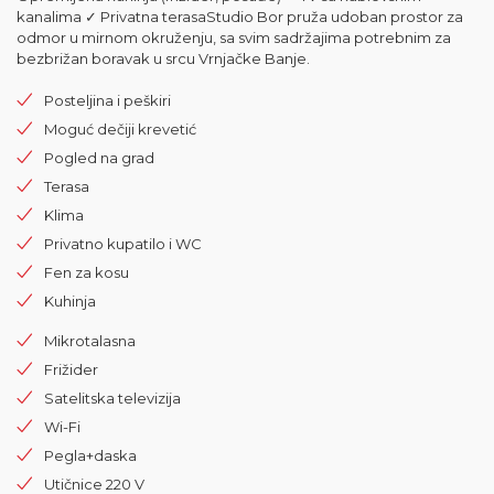
kanalima ✓ Privatna terasaStudio Bor pruža udoban prostor za
odmor u mirnom okruženju, sa svim sadržajima potrebnim za
bezbrižan boravak u srcu Vrnjačke Banje.
Posteljina i peškiri
Moguć dečiji krevetić
Pogled na grad
Terasa
Klima
Privatno kupatilo i WC
Fen za kosu
Kuhinja
Mikrotalasna
Frižider
Satelitska televizija
Wi-Fi
Pegla+daska
Utičnice 220 V