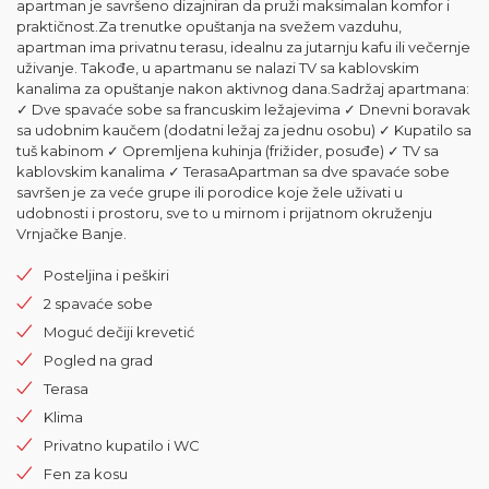
apartman je savršeno dizajniran da pruži maksimalan komfor i
praktičnost.Za trenutke opuštanja na svežem vazduhu,
apartman ima privatnu terasu, idealnu za jutarnju kafu ili večernje
uživanje. Takođe, u apartmanu se nalazi TV sa kablovskim
kanalima za opuštanje nakon aktivnog dana.Sadržaj apartmana:
✓ Dve spavaće sobe sa francuskim ležajevima ✓ Dnevni boravak
sa udobnim kaučem (dodatni ležaj za jednu osobu) ✓ Kupatilo sa
tuš kabinom ✓ Opremljena kuhinja (frižider, posuđe) ✓ TV sa
kablovskim kanalima ✓ TerasaApartman sa dve spavaće sobe
savršen je za veće grupe ili porodice koje žele uživati u
udobnosti i prostoru, sve to u mirnom i prijatnom okruženju
Vrnjačke Banje.
Posteljina i peškiri
2 spavaće sobe
Moguć dečiji krevetić
Pogled na grad
Terasa
Klima
Privatno kupatilo i WC
Fen za kosu