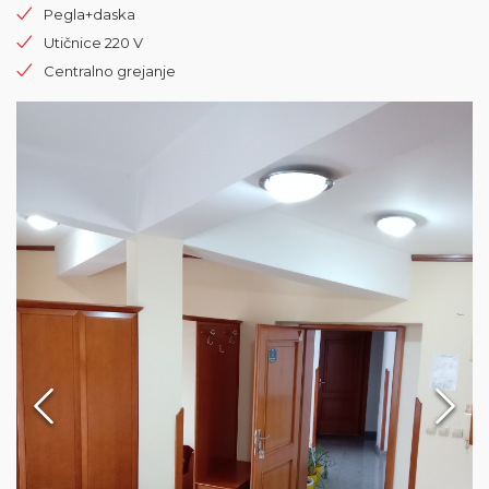
Pegla+daska
Utičnice 220 V
Centralno grejanje