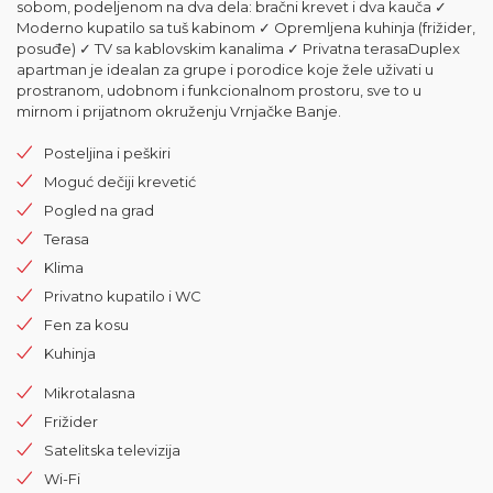
sobom, podeljenom na dva dela: bračni krevet i dva kauča ✓
Moderno kupatilo sa tuš kabinom ✓ Opremljena kuhinja (frižider,
posuđe) ✓ TV sa kablovskim kanalima ✓ Privatna terasaDuplex
apartman je idealan za grupe i porodice koje žele uživati u
prostranom, udobnom i funkcionalnom prostoru, sve to u
mirnom i prijatnom okruženju Vrnjačke Banje.
Posteljina i peškiri
Moguć dečiji krevetić
Pogled na grad
Terasa
Klima
Privatno kupatilo i WC
Fen za kosu
Kuhinja
Mikrotalasna
Frižider
Satelitska televizija
Wi-Fi