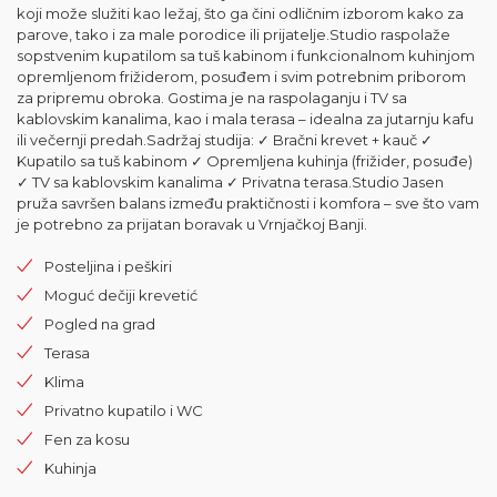
koji može služiti kao ležaj, što ga čini odličnim izborom kako za
parove, tako i za male porodice ili prijatelje.Studio raspolaže
sopstvenim kupatilom sa tuš kabinom i funkcionalnom kuhinjom
opremljenom frižiderom, posuđem i svim potrebnim priborom
za pripremu obroka. Gostima je na raspolaganju i TV sa
kablovskim kanalima, kao i mala terasa – idealna za jutarnju kafu
ili večernji predah.Sadržaj studija: ✓ Bračni krevet + kauč ✓
Kupatilo sa tuš kabinom ✓ Opremljena kuhinja (frižider, posuđe)
✓ TV sa kablovskim kanalima ✓ Privatna terasa.Studio Jasen
pruža savršen balans između praktičnosti i komfora – sve što vam
je potrebno za prijatan boravak u Vrnjačkoj Banji.
Posteljina i peškiri
Moguć dečiji krevetić
Pogled na grad
Terasa
Klima
Privatno kupatilo i WC
Fen za kosu
Kuhinja