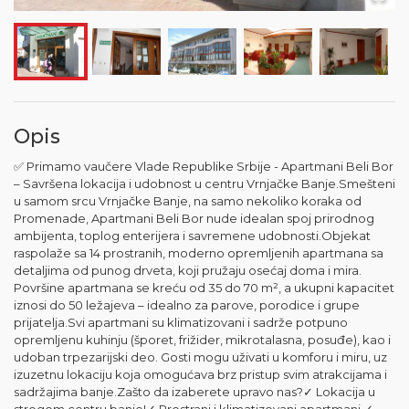
Opis
✅ Primamo vaučere Vlade Republike Srbije - Apartmani Beli Bor
– Savršena lokacija i udobnost u centru Vrnjačke Banje.Smešteni
u samom srcu Vrnjačke Banje, na samo nekoliko koraka od
Promenade, Apartmani Beli Bor nude idealan spoj prirodnog
ambijenta, toplog enterijera i savremene udobnosti.Objekat
raspolaže sa 14 prostranih, moderno opremljenih apartmana sa
detaljima od punog drveta, koji pružaju osećaj doma i mira.
Površine apartmana se kreću od 35 do 70 m², a ukupni kapacitet
iznosi do 50 ležajeva – idealno za parove, porodice i grupe
prijatelja.Svi apartmani su klimatizovani i sadrže potpuno
opremljenu kuhinju (šporet, frižider, mikrotalasna, posuđe), kao i
udoban trpezarijski deo. Gosti mogu uživati u komforu i miru, uz
izuzetnu lokaciju koja omogućava brz pristup svim atrakcijama i
sadržajima banje.Zašto da izaberete upravo nas?✓ Lokacija u