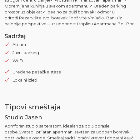
strogom centru banje!✓ Prostrani i klimatizovani apartmani.✓
Opremljena kuhinja u svakom apartmanu.✓ Uređen parking
prostor uz objekat✓ Idealno za duži boravak i odmor u
prirodi.Rezervišite svoj boravak i doživite Vrnjačku Banju iz
najbolje perspektive – uz udobnost i toplinu Apartmana Beli Bor.
Sadržaji
Atrium
Javni parking
Wi-Fi
Uređene pešačke staze
Lokalni izleti
Tipovi smeštaja
Studio Jasen
Komforan studio sa terasom, idealan za do 3 odrasle
osobe.Svetao i prijatan apartman, savršen za udoban boravak
do tri odrasle osobe. Smeštaj sadrži bračni krevet i dodatni kauč