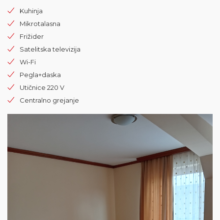
Kuhinja
Mikrotalasna
Frižider
Satelitska televizija
Wi-Fi
Pegla+daska
Utičnice 220 V
Centralno grejanje