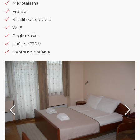
Mikrotalasna
Frižider
Satelitska televizija
Wi-Fi
Pegla+daska
Utičnice 220 V
Centralno grejanje