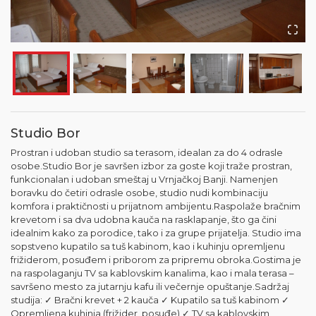
Studio Bor
Prostran i udoban studio sa terasom, idealan za do 4 odrasle
osobe.Studio Bor je savršen izbor za goste koji traže prostran,
funkcionalan i udoban smeštaj u Vrnjačkoj Banji. Namenjen
boravku do četiri odrasle osobe, studio nudi kombinaciju
komfora i praktičnosti u prijatnom ambijentu.Raspolaže bračnim
krevetom i sa dva udobna kauča na rasklapanje, što ga čini
idealnim kako za porodice, tako i za grupe prijatelja. Studio ima
sopstveno kupatilo sa tuš kabinom, kao i kuhinju opremljenu
frižiderom, posuđem i priborom za pripremu obroka.Gostima je
na raspolaganju TV sa kablovskim kanalima, kao i mala terasa –
savršeno mesto za jutarnju kafu ili večernje opuštanje.Sadržaj
studija: ✓ Bračni krevet + 2 kauča ✓ Kupatilo sa tuš kabinom ✓
Opremljena kuhinja (frižider, posuđe) ✓ TV sa kablovskim