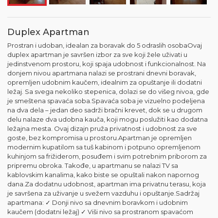
Duplex Apartman
Prostran i udoban, idealan za boravak do 5 odraslih osobaOvaj
duplex apartman je savršen izbor za sve koji žele uživati u
jedinstvenom prostoru, koji spaja udobnost i funkcionalnost. Na
donjem nivou apartmana nalazi se prostrani dnevni boravak,
opremljen udobnim kaučem, idealnim za opuštanje ili dodatni
ležaj. Sa svega nekoliko stepenica, dolazi se do višeg nivoa, gde
je smeštena spavaća soba.Spavaća soba je vizuelno podeljena
na dva dela – jedan deo sadrži bračni krevet, dok se u drugom
delu nalaze dva udobna kauča, koji mogu poslužiti kao dodatna
ležajna mesta. Ovaj dizajn pruža privatnost i udobnost za sve
goste, bez kompromisa u prostoru.Apartman je opremljen
modernim kupatilom sa tuš kabinom i potpuno opremljenom
kuhinjom sa frižiderom, posuđem i svim potrebnim priborom za
pripremu obroka. Takođe, u apartmanu se nalazi TV sa
kablovskim kanalima, kako biste se opuštali nakon napornog
dana.Za dodatnu udobnost, apartman ima privatnu terasu, koja
je savršena za uživanje u svežem vazduhu i opuštanje.Sadržaj
apartmana: ✓ Donji nivo sa dnevnim boravkom i udobnim
kaučem (dodatni ležaj) ✓ Viši nivo sa prostranom spavaćom