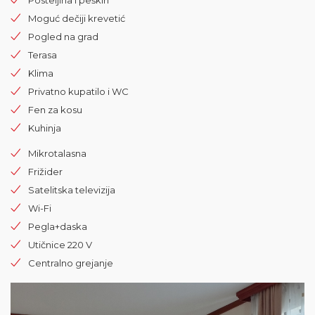
Moguć dečiji krevetić
Pogled na grad
Terasa
Klima
Privatno kupatilo i WC
Fen za kosu
Kuhinja
Mikrotalasna
Frižider
Satelitska televizija
Wi-Fi
Pegla+daska
Utičnice 220 V
Centralno grejanje