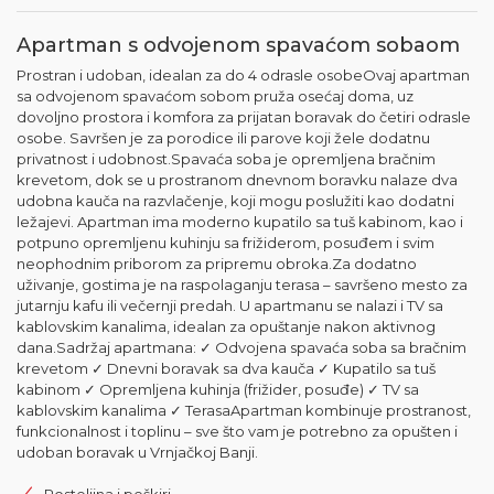
Apartman s odvojenom spavaćom sobaom
Prostran i udoban, idealan za do 4 odrasle osobeOvaj apartman
sa odvojenom spavaćom sobom pruža osećaj doma, uz
dovoljno prostora i komfora za prijatan boravak do četiri odrasle
osobe. Savršen je za porodice ili parove koji žele dodatnu
privatnost i udobnost.Spavaća soba je opremljena bračnim
krevetom, dok se u prostranom dnevnom boravku nalaze dva
udobna kauča na razvlačenje, koji mogu poslužiti kao dodatni
ležajevi. Apartman ima moderno kupatilo sa tuš kabinom, kao i
potpuno opremljenu kuhinju sa frižiderom, posuđem i svim
neophodnim priborom za pripremu obroka.Za dodatno
uživanje, gostima je na raspolaganju terasa – savršeno mesto za
jutarnju kafu ili večernji predah. U apartmanu se nalazi i TV sa
kablovskim kanalima, idealan za opuštanje nakon aktivnog
dana.Sadržaj apartmana: ✓ Odvojena spavaća soba sa bračnim
krevetom ✓ Dnevni boravak sa dva kauča ✓ Kupatilo sa tuš
kabinom ✓ Opremljena kuhinja (frižider, posuđe) ✓ TV sa
kablovskim kanalima ✓ TerasaApartman kombinuje prostranost,
funkcionalnost i toplinu – sve što vam je potrebno za opušten i
udoban boravak u Vrnjačkoj Banji.
Posteljina i peškiri