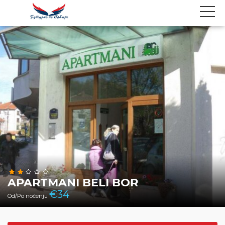
APARTMANI BELI BOR
€
34
Od/Po noćenju