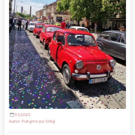
9.5.2023.
Autor
:
Putujmo po Srbiji