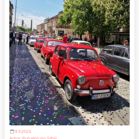
9.5.2023.
Autor
:
Putujmo po Srbiji