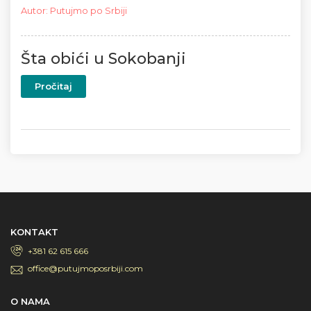
Autor
:
Putujmo po Srbiji
Šta obići u Sokobanji
Pročitaj
KONTAKT
+381 62 615 666
office@putujmoposrbiji.com
O NAMA