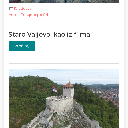
10.5.2023.
Autor
:
Putujmo po Srbiji
Staro Valjevo, kao iz filma
Pročitaj