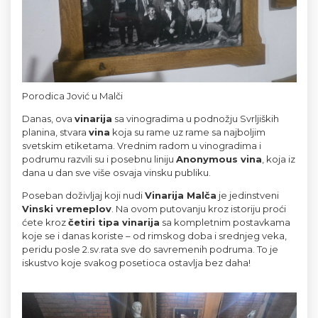
Porodica Jović u Malči
Danas, ova 
vinarija
 sa vinogradima u podnožju Svrljiških 
planina, stvara 
vina
 koja su rame uz rame sa najboljim 
svetskim etiketama. Vrednim radom u vinogradima i 
podrumu razvili su i posebnu liniju 
Anonymous vina
, koja iz 
dana u dan sve više osvaja vinsku publiku.
Poseban doživljaj koji nudi 
Vinarija Malča
 je jedinstveni 
Vinski vremeplov
. Na ovom putovanju kroz istoriju proći 
ćete kroz 
četiri tipa vinarija
 sa kompletnim postavkama 
koje se i danas koriste – od rimskog doba i srednjeg veka, 
peridu posle 2.sv.rata sve do savremenih podruma. To je 
iskustvo koje svakog posetioca ostavlja bez daha!
