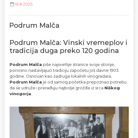
16.8.2025.
Podrum Malča
Podrum Malča: Vinski vremeplov i 
tradicija duga preko 120 godina
Podrum Malča
 piše najsvetlije stranice svoje istorije, 
ponosno nastavljajući tradiciju započetu još davne 1903. 
godine. Osnovan kao zadruga lokalnih vinogradara, 
Podrum Malča
 je od samog početka prepoznao potrebu 
da se udruže i prerađuju najbolje grožđe iz srca 
Niškog 
vinogorja
.
