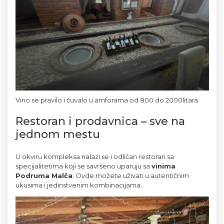
Vino se pravilo i čuvalo u amforama od 800 do 2000litara
Restoran i prodavnica – sve na 
jednom mestu
U okviru kompleksa nalazi se i odličan restoran sa 
specijalitetima koji se savršeno uparuju sa 
vinima 
Podruma Malča
. Ovde možete uživati u autentičnim 
ukusima i jedinstvenim kombinacijama.