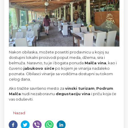
Nakon obilaska, možete posetiti prodavnicu u kojoj su 
dostupni lokalni proizvodi poput meda, džema, sira i 
belmuža. Naravno, tu je i bogata ponuda 
Malča vina
, kao i 
čuveno 
jabukovo sirće
 po kojem je vinarija nadaleko 
poznata. Obilasci vinarije sa vodičima dostupni su tokom 
celog dana.
Ako tražite savršeno mesto za 
vinski turizam
, 
Podrum 
Malča
 nudi nezaboravnu 
degustaciju vina
 i priču koja će 
vas oduševiti.
Nazad