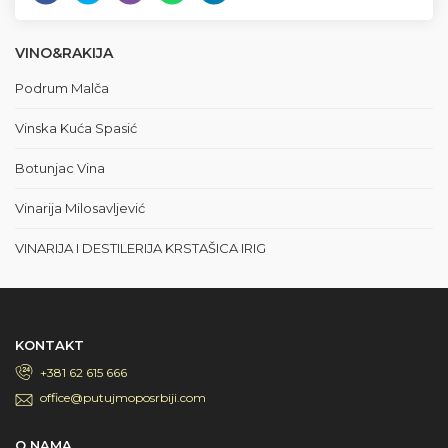
VINO&RAKIJA
Podrum Malča
Vinska Kuća Spasić
Botunjac Vina
Vinarija Milosavljević
VINARIJA I DESTILERIJA KRSTAŠICA IRIG
KONTAKT
+381 62 615 666
office@putujmoposrbiji.com
O NAMA